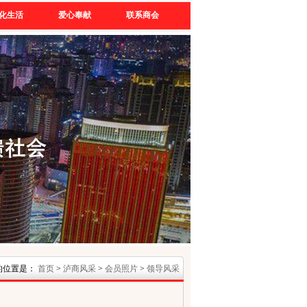
化生活
爱心奉献
联系商会
的位置是：
首页
>
泸商风采
>
会员照片
>
领导风采