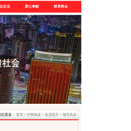
化生活
爱心奉献
联系商会
的位置是：
首页
>
泸商风采
>
会员照片
>
领导风采