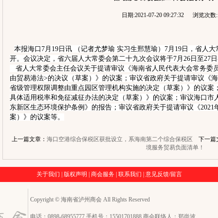
日期:2021-07-20 09:27:32 浏览次数:
本报海口7月19日讯 （记者尤梦瑜 实习生邢慧瑜）7月19日，省
开。会议决定，省六届人大常委会第二十九次会议将于7月26日至27
省人大常委会主任会议
关于提请审议《海南省人民代表大会常务委
由贸易港法>的决议（草案）》的议案；审议省政府关于提请审议《
省级管理权限调整由重点园区管理机构实施的决定（草案）》的议案
具体适用税率和免征减征办法的决定（草案）》的议案；审议海口市
东新区生态环境保护条例》的报告；审议省政府关于提请审议《202
案）》的议案等。
上一篇文章：
海口空港综合保税区获批设立，系海南第二个综合保税区
下一篇
境服务贸易负面清单！
关于我们
|
版权声明
|
商会服务
|
联系我们
|
意见反馈/留言
Copyright © 海南省泸州商会 All Rights Reserved
电话：0898-68955777 手机号：15501701888 商会联络人：郑尚波