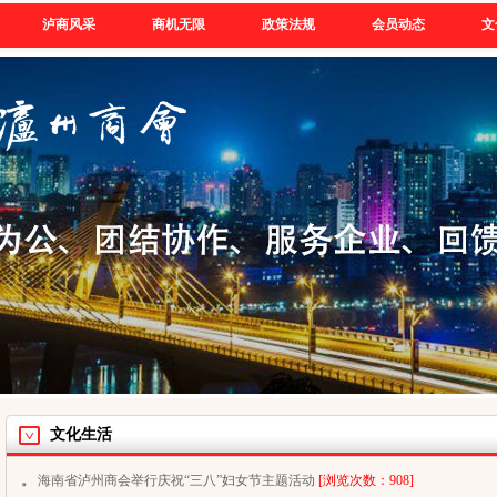
泸商风采
商机无限
政策法规
会员动态
文
文化生活
。
海南省泸州商会举行庆祝“三八”妇女节主题活动
[浏览次数：908]