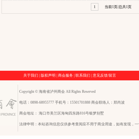
1
当前1页/总共1页
关于我们
|
版权声明
|
商会服务
|
联系我们
|
意见反馈/留言
Copyright © 海南省泸州商会 All Rights Reserved
电话：0898-68955777 手机号：15501701888 商会联络人：郑尚波
商会地址： 海口市美兰区海甸四东路816号银梦别墅
法律申明：本站咨询信息仅供参考查阅应不用于商业用途，如有发现，一